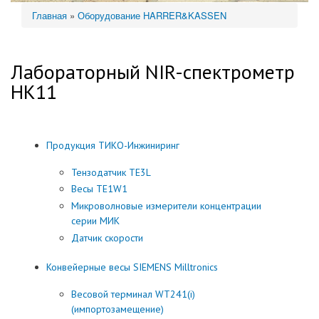
Главная
»
Оборудование HARRER&KASSEN
Вы здесь
Лабораторный NIR-спектрометр
HK11
Продукция ТИКО-Инжиниринг
Тензодатчик TE3L
Весы TE1W1
Микроволновые измерители концентрации
серии МИК
Датчик скорости
Конвейерные весы SIEMENS Milltronics
Весовой терминал WT241(i)
(импортозамещение)