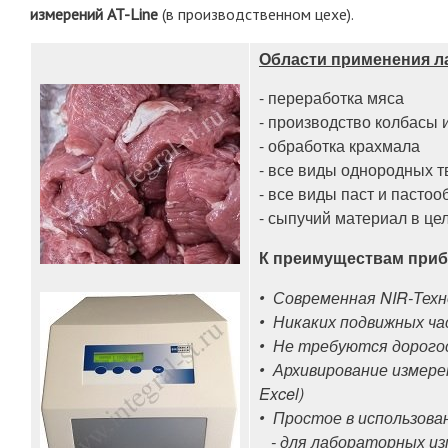
измерений AT-Line
(в производственном цехе).
Области применения л
- переработка мяса
- производство колбасы
- обработка крахмала
- все виды однородных 
- все виды паст и пасто
- сыпучий материал в це
К преимуществам приб
• Современная NIR-Тех
• Никаких подвижных ча
• Не требуются дорог
• Архивирование измер
Excel)
• Простое в использова
- для лабораторных из