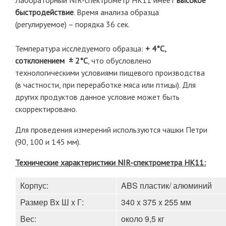
Лабораторный NIR-спектрометр HK11 имеет
высокое
быстродействие
. Время анализа образца
(регулируемое) – порядка 36 сек.
Температура исследуемого образца:
+ 4°C,
сотклонением ± 2°С
, что обусловлено
технологическими условиями пищевого производства
(в частности, при переработке мяса или птицы). Для
других продуктов данное условие может быть
скорректировано.
Для проведения измерений используются чашки Петри
(90, 100 и 145 мм).
Технические характеристики NIR-спектрометра HK11
:
Корпус:
ABS пластик/ алюминий
Размер Вx Ш x Г:
340 x 375 x 255 мм
Вес:
около 9,5 кг