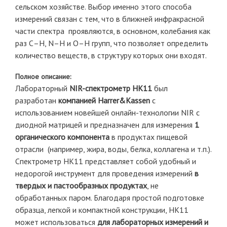
сельском хозяйстве. Выбор именно этого способа
измерений связан с тем, что в ближней инфракрасной
части спектра проявляются, в основном, колебания как
раз С–Н, N–H и O–H групп, что позволяет определить
количество веществ, в структуру которых они входят.
Полное описание:
Лабораторный
NIR-спектрометр HK11
был
разработан
компанией Harrer&Kassen
с
использованием новейшей онлайн-технологии NIR с
диодной матрицей и предназначен для измерения
1
органического компонента
в продуктах пищевой
отрасли (например, жира, воды, белка, коллагена и т.п.).
Спектрометр HK11 представляет собой удобный и
недорогой инструмент для проведения измерений
в
твердых и пастообразных продуктах
, не
обработанных паром. Благодаря простой подготовке
образца, легкой и компактной конструкции, HK11
может использоваться
для лабораторных измерений и