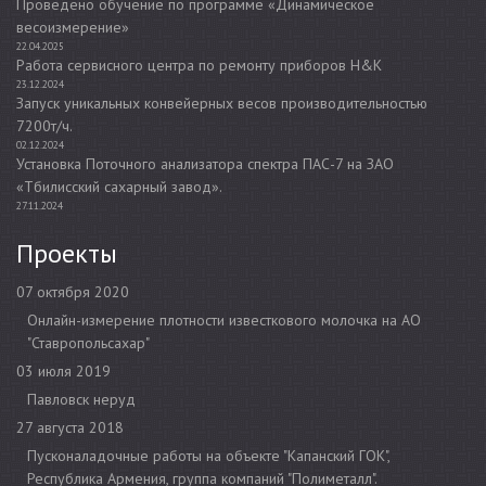
Проведено обучение по программе «Динамическое
весоизмерение»
22.04.2025
Работа сервисного центра по ремонту приборов H&K
23.12.2024
Запуск уникальных конвейерных весов производительностью
7200т/ч.
02.12.2024
Установка Поточного анализатора спектра ПАС-7 на ЗАО
«Тбилисский сахарный завод».
27.11.2024
Проекты
07 октября 2020
Онлайн-измерение плотности известкового молочка на АО
"Ставропольсахар"
03 июля 2019
Павловск неруд
27 августа 2018
Пусконаладочные работы на объекте "Капанский ГОК",
Республика Армения, группа компаний "Полиметалл".