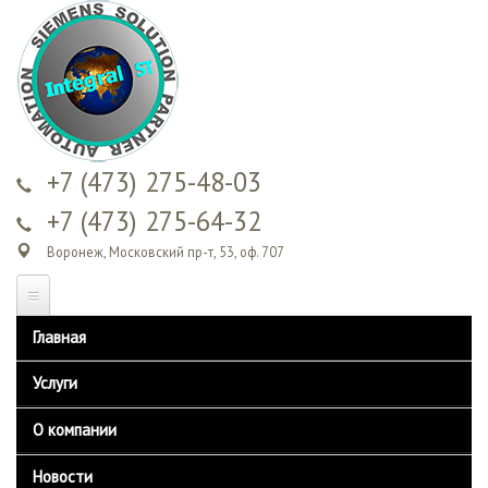
Перейти к
основному
содержанию
+7 (473) 275-48-03
+7 (473) 275-64-32
Воронеж, Московский пр-т, 53, оф. 707
Главная
Услуги
Обучение
О компании
Сервисное обслуживание
Контакты
Новости