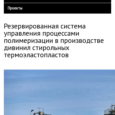
Конвейерные весы SIEMENS Milltronics
Сертификаты
Главная
Вы здесь
Проекты
Оборудование Harrer&Kassen
Отзывы
Резервированная система
управления процессами
полимеризации в производстве
дивинил стирольных
термоэластопластов