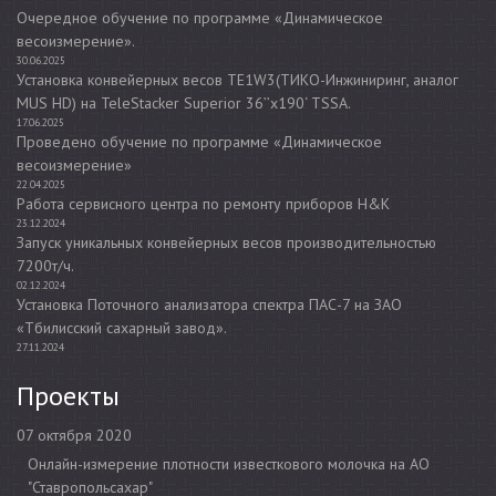
Очередное обучение по программе «Динамическое
весоизмерение».
30.06.2025
Установка конвейерных весов TE1W3(ТИКО-Инжиниринг, аналог
MUS HD) на TeleStacker Superior 36’’x190‘ TSSA.
17.06.2025
Проведено обучение по программе «Динамическое
весоизмерение»
22.04.2025
Работа сервисного центра по ремонту приборов H&K
23.12.2024
Запуск уникальных конвейерных весов производительностью
7200т/ч.
02.12.2024
Установка Поточного анализатора спектра ПАС-7 на ЗАО
«Тбилисский сахарный завод».
27.11.2024
Проекты
07 октября 2020
Онлайн-измерение плотности известкового молочка на АО
"Ставропольсахар"