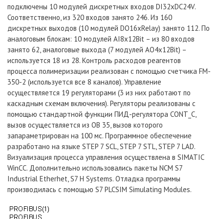
подключены 10 модулей дискретных входов DI32xDC24V.
Соответственно, из 320 входов занято 246. Из 160
дискретных выходов (10 модулей DO16xRelay) занято 112. По
аналоговым блокам: 10 модулей AI8x12Bit – из 80 входов
занято 62, аналоговые выхода (7 модулей AO4x12Bit) –
используется 18 из 28. Контроль расходов реагентов
процесса полимеризации реализован с помощью счетчика FM-
350-2 (используется все 8 каналов). Управление
осуществляется 19 регуляторами (3 из них работают по
каскадным схемам включения). Регуляторы реализованы с
помощью стандартной функции ПИД-регулятора CONT_C,
вызов осуществляется из OB 35, вызов которого
запараметрирован на 100 мс. Программное обеспечение
разработано на языке STEP 7 SCL, STEP 7 STL, STEP 7 LAD.
Визуализация процесса управления осуществлена в SIMATIC
WinCC. Дополнительно использовались пакеты NCM S7
Industrial Etherhet, S7 H Systems. Отладка программы
производилась с помощью S7 PLCSIM Simulating Modules.